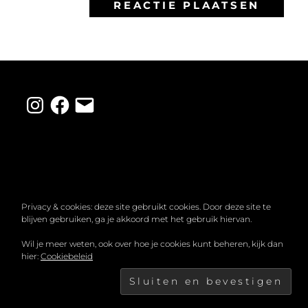
Instagram
Facebook
E-
mail
Privacy & cookies: deze site gebruikt cookies. Door deze site te
blijven gebruiken, ga je akkoord met het gebruik hiervan.
COPYRIGHT © 2026
MIRANDA LAHUIS
. ALLE
Wil je meer weten, ook over hoe je cookies kunt beheren, kijk dan
hier:
Cookiebeleid
RECHTEN VOORBEHOUDEN.
PRIVACYBELEID
|
FOTOGRAFIE DOOR
CATCH THEMES