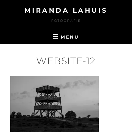
Ga
MIRANDA LAHUIS
naar
de
FOTOGRAFIE
inhoud
MENU
WEBSITE-12