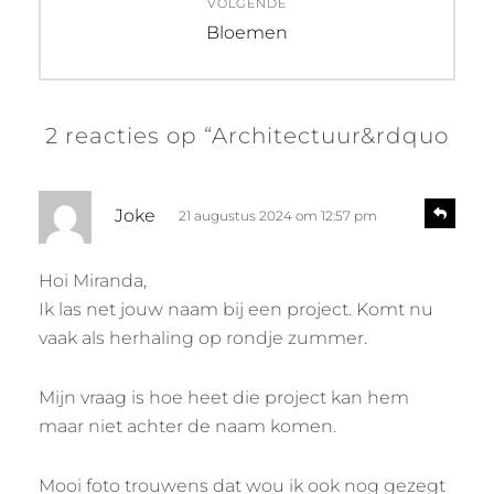
navigatie
VOLGENDE
Volgend
Bloemen
bericht:
2 reacties op “Architectuur&rdquo
s
R
Joke
21 augustus 2024 om 12:57 pm
e
c
a
h
c
Hoi Miranda,
r
t
Ik las net jouw naam bij een project. Komt nu
i
e
e
vaak als herhaling op rondje zummer.
e
f
Mijn vraag is hoe heet die project kan hem
:
maar niet achter de naam komen.
Mooi foto trouwens dat wou ik ook nog gezegt