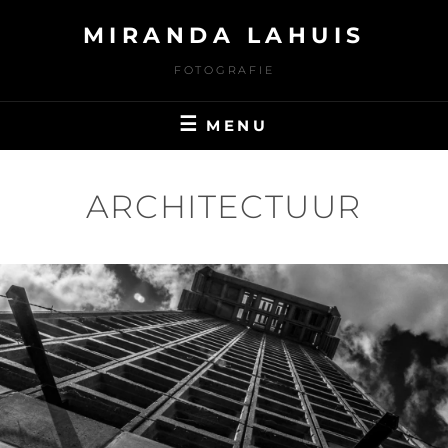
Ga
MIRANDA LAHUIS
naar
de
FOTOGRAFIE
inhoud
MENU
ARCHITECTUUR