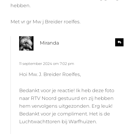
hebben.
Met vr gr Mw j Breider roelfes.
s
R
Miranda
e
c
a
h
c
r
11 september 2024 om 7:02 pm
t
i
e
Hoi Mw. J. Breider Roelfes,
e
e
f
Bedankt voor je reactie! Ik heb deze foto
:
naar RTV Noord gestuurd en zij hebben
hem vervolgens uitgezonden. Erg leuk!
Bedankt voor je compliment. Het is de
Luchtwachttoren bij Warfhuizen.