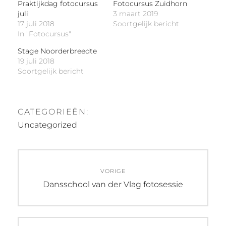
Praktijkdag fotocursus
Fotocursus Zuidhorn
juli
3 maart 2019
17 juli 2018
Soortgelijk bericht
In "Fotocursus"
Stage Noorderbreedte
19 juli 2018
Soortgelijk bericht
CATEGORIEËN:
Uncategorized
Bericht
VORIGE
navigatie
Vorig
Dansschool van der Vlag fotosessie
bericht: