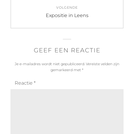
VOLGENDE
Volgend
Expositie in Leens
bericht:
GEEF EEN REACTIE
Je e-mailadres wordt niet gepubliceerd.
Vereiste velden zijn
gemarkeerd met
*
Reactie
*