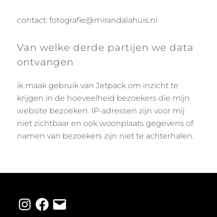
contact: fotografie@mirandalahuis.nl
Van welke derde partijen we data
ontvangen
ik maak gebruik van Jetpack om inzicht te
krijgen in de hoeveelheid bezoekers die mijn
website bezoeken. IP-adressen zijn voor mij
niet zichtbaar en ook woonplaats gegevens of
namen van bezoekers zijn niet te achterhalen.
Instagram
Facebook
E-
mail