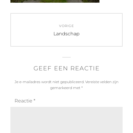
Bericht
VORIGE
navigatie
Vorig
Landschap
bericht:
GEEF EEN REACTIE
Je e-mailadres wordt niet gepubliceerd.
Vereiste velden zijn
gemarkeerd met
*
Reactie
*