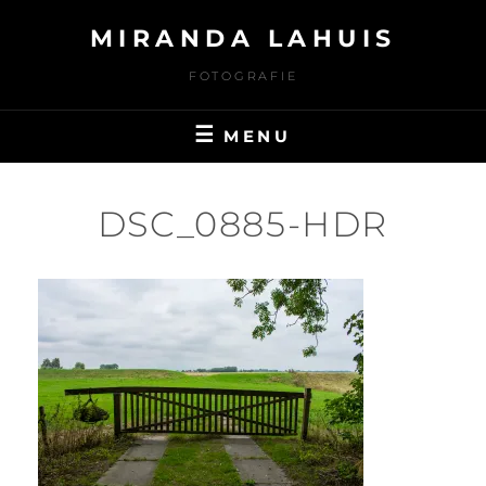
Ga
MIRANDA LAHUIS
naar
de
FOTOGRAFIE
inhoud
MENU
DSC_0885-HDR