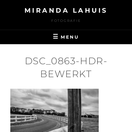
Ga
MIRANDA LAHUIS
naar
de
FOTOGRAFIE
inhoud
MENU
DSC_0863-HDR-
BEWERKT