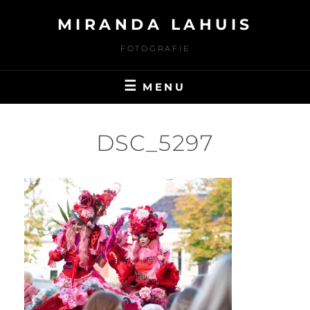
Ga
MIRANDA LAHUIS
naar
de
FOTOGRAFIE
inhoud
MENU
DSC_5297