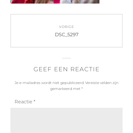
Bericht
VORIGE
navigatie
Vorig
DSC_5297
bericht:
GEEF EEN REACTIE
Je e-mailadres wordt niet gepubliceerd.
Vereiste velden zijn
gemarkeerd met
*
Reactie
*