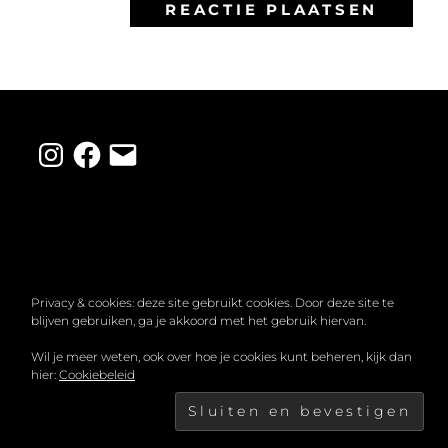
Instagram
Facebook
E-
mail
Privacy & cookies: deze site gebruikt cookies. Door deze site te
blijven gebruiken, ga je akkoord met het gebruik hiervan.
COPYRIGHT © 2026
MIRANDA LAHUIS
. ALLE
Wil je meer weten, ook over hoe je cookies kunt beheren, kijk dan
hier:
Cookiebeleid
RECHTEN VOORBEHOUDEN.
PRIVACYBELEID
|
FOTOGRAFIE DOOR
CATCH THEMES