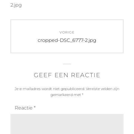
2.jpg
Bericht
VORIGE
navigatie
Vorig
cropped-DSC_6777-2.jpg
bericht:
GEEF EEN REACTIE
Je e-mailadres wordt niet gepubliceerd.
Vereiste velden zijn
gemarkeerd met
*
Reactie
*