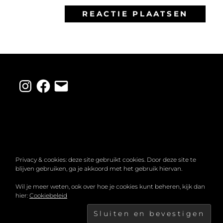
Instagram
Facebook
E-
mail
Privacy & cookies: deze site gebruikt cookies. Door deze site te
blijven gebruiken, ga je akkoord met het gebruik hiervan.
COPYRIGHT © 2026
MIRANDA LAHUIS
. ALLE
Wil je meer weten, ook over hoe je cookies kunt beheren, kijk dan
hier:
Cookiebeleid
RECHTEN VOORBEHOUDEN.
PRIVACYBELEID
|
FOTOGRAFIE DOOR
CATCH THEMES