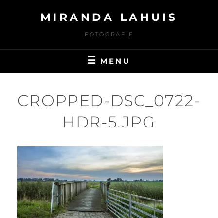
Ga
MIRANDA LAHUIS
naar
de
FOTOGRAFIE
inhoud
MENU
CROPPED-DSC_0722-
HDR-5.JPG