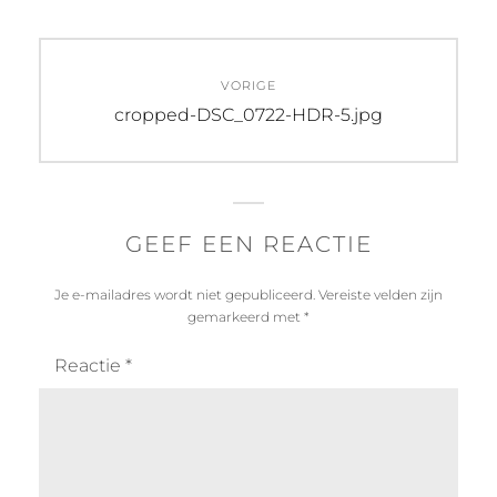
Bericht
VORIGE
navigatie
Vorig
cropped-DSC_0722-HDR-5.jpg
bericht:
GEEF EEN REACTIE
Je e-mailadres wordt niet gepubliceerd.
Vereiste velden zijn
gemarkeerd met
*
Reactie
*