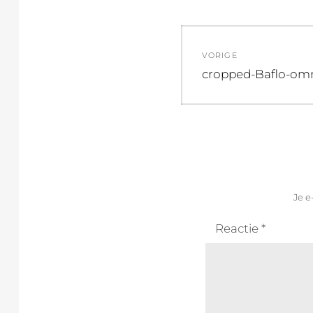
Bericht
VORIGE
navigatie
Vorig
cropped-Baflo-om
bericht:
Je e
Reactie
*