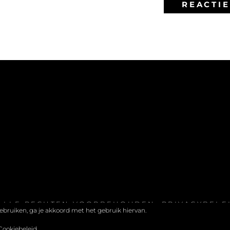
 ALLE RECHTEN VOORBEHOUDEN.
PRIVACYBELE
 gebruiken, ga je akkoord met het gebruik hiervan.
Cookiebeleid