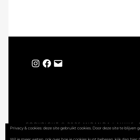
Instagram
Facebook
E-
mail
COPYRIGHT © 2026
MIRANDA LAHUIS
.
Privacy & cookies: deze site gebruikt cookies. Door deze site te blijven
Wil je meer weten, ook over hoe je cookies kunt beheren, kijk dan hier: