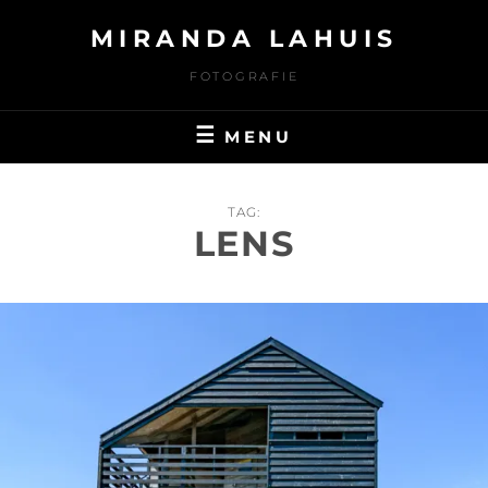
Ga
MIRANDA LAHUIS
naar
de
FOTOGRAFIE
inhoud
MENU
TAG:
LENS