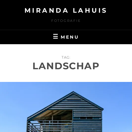
Ga
MIRANDA LAHUIS
naar
de
FOTOGRAFIE
inhoud
MENU
TAG:
LANDSCHAP